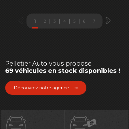
1
2
3
4
5
6
7
Pelletier Auto vous propose
69 véhicules en stock disponibles !
Découvrez notre agence