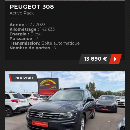
PEUGEOT 308
Active Pack
Année :
12 / 2023
Kilométrage :
142 633
Energie :
Diesel
Puissance :
7
Transmission:
Boîte automatique
Nombre de portes :
5
13 890 €
NOUVEAU