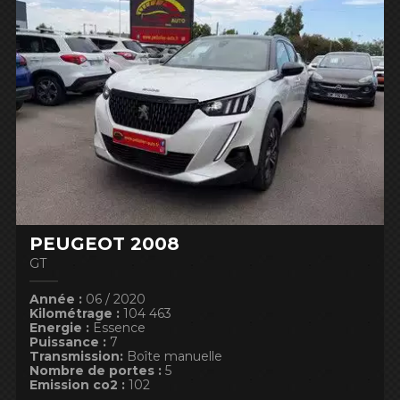
PEUGEOT 2008
6 000
68 000
GT
Année :
06 / 2020
Kilométrage :
104 463
Energie :
Essence
Puissance :
7
500
210 000
Transmission:
Boîte manuelle
Nombre de portes :
5
Emission co2 :
102