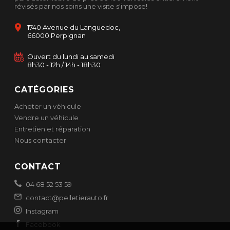
révisés par nos soins une visite s'impose!
1740 Avenue du Languedoc,
66000 Perpignan
Ouvert du lundi au samedi
8h30 - 12h / 14h - 18h30
CATÉGORIES
Acheter un véhicule
Vendre un véhicule
Entretien et réparation
Nous contacter
CONTACT
04 68 52 53 59
contact@pelletierauto.fr
Instagram
Facebook