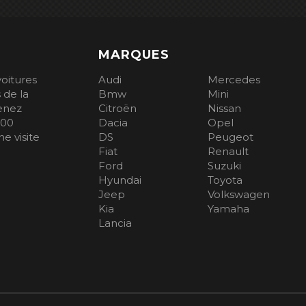
MARQUES
voitures
Audi
Mercedes
 de la
Bmw
Mini
Venez
Citroën
Nissan
100
Dacia
Opel
e visite
DS
Peugeot
Fiat
Renault
Ford
Suzuki
Hyundai
Toyota
Jeep
Volkswagen
Kia
Yamaha
Lancia