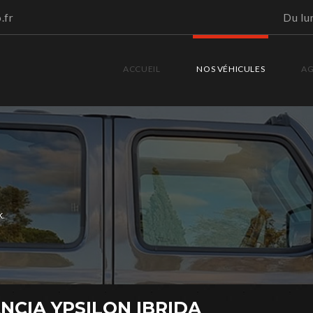
.fr
Du lu
ACCUEIL
NOS VÉHICULES
A
.
NCIA YPSILON IBRIDA