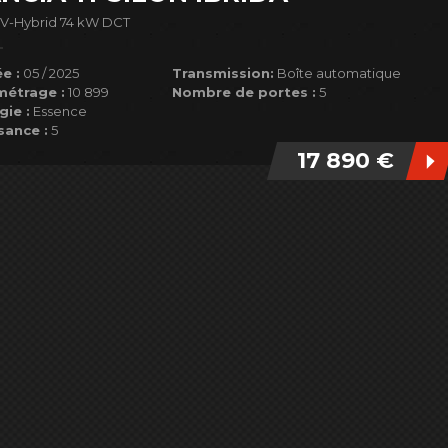
48V-Hybrid 74 kW DCT
e :
05 / 2025
Transmission:
Boîte automatique
métrage :
10 899
Nombre de portes :
5
gie :
Essence
sance :
5
17 890 €