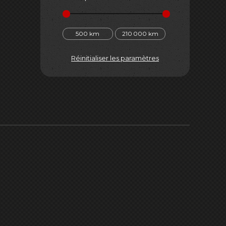
500
km
210 000
km
Réinitialiser les paramètres