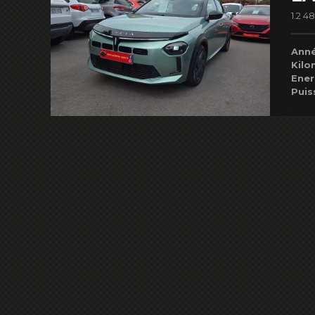
1.2 
Anné
Kilo
Ener
Puis