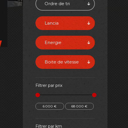
Ordre de tri
Lancia
Energie
Boite de vitesse
Filtrer par prix
6 000
€
68 000
€
Filtrer par km